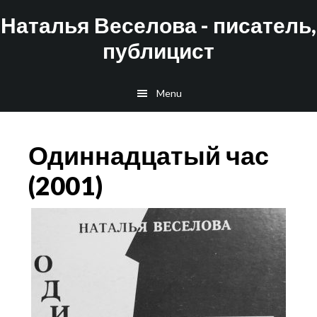
Skip
Skip
Наталья Веселова - писатель,
to
to
публицист
main
footer
content
Menu
Одиннадцатый час
(2001)