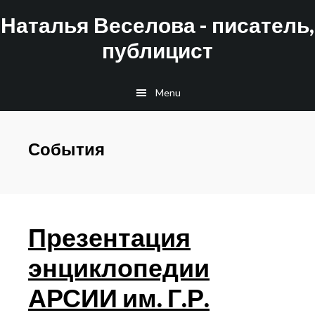
Skip
Skip
Наталья Веселова - писатель,
to
to
публицист
main
footer
content
Menu
События
Презентация
энциклопедии
АРСИИ им. Г.Р.