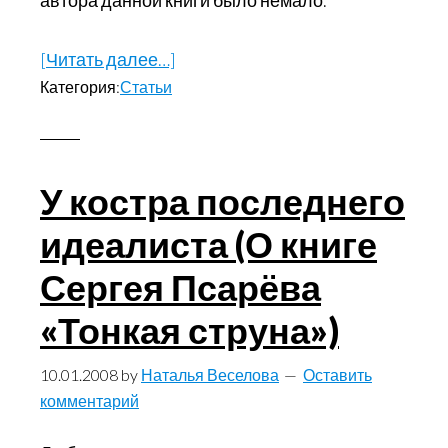
[Читать далее…]
about
Категория:
Статьи
Понять
вдвоем
безбрежность
красоты.
У костра последнего
(О
идеалиста (О книге
венке
чувственных
Сергея Псарёва
сонетов
«Тонкая струна»)
Татьяны
Крыжановской
10.01.2008
by
Наталья Веселова
Оставить
«Яви
комментарий
восторг
любви»)