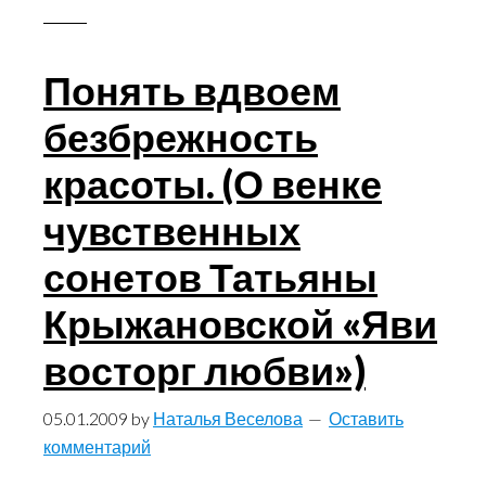
неистово
жива…»
Понять вдвоем
К
безбрежность
юбилею
поэта
красоты. (О венке
Евгения
чувственных
Раевского
сонетов Татьяны
Крыжановской «Яви
восторг любви»)
05.01.2009
by
Наталья Веселова
Оставить
комментарий