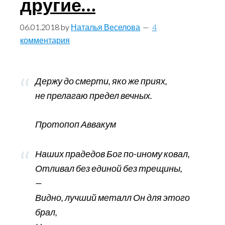
другие…
06.01.2018
by
Наталья Веселова
4
комментария
Держу до смерти, яко же приях,
не прелагаю предел вечных.
Протопоп Аввакум
Наших прадедов Бог по-иному ковал,
Отливал без единой без трещины,
—
Видно, лучший металл Он для этого
брал,