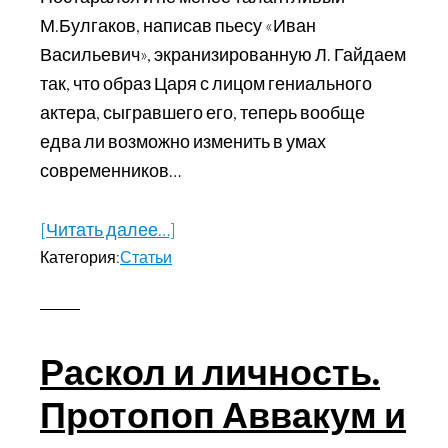
М.Булгаков, написав пьесу «Иван
Васильевич», экранизированную Л. Гайдаем
так, что образ Царя с лицом гениального
актера, сыгравшего его, теперь вообще
едва ли возможно изменить в умах
современников…
[Читать далее…]
about
Категория:
Статьи
Оклеветанные
историей.
Иоанн
IV
Раскол и личность.
(Грозный)
Протопоп Аввакум и