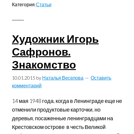
Категория:
Статьи
Полпути
до
небес
(Впечатления
Художник Игорь
современного
Сафронов.
паломника)
Знакомство
10.01.2015
by
Наталья Веселова
Оставить
комментарий
14 мая 1948 года, когда в Ленинграде еще не
отменили продуктовые карточки, но
деревья, посаженные ленинградцами на
Крестовском острове в честь Великой