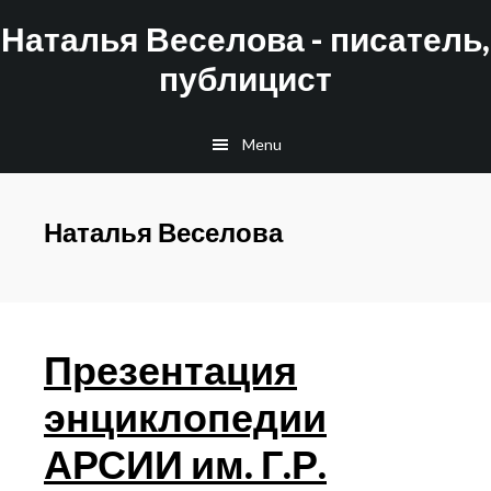
Skip
Skip
Наталья Веселова - писатель,
to
to
публицист
main
footer
content
Menu
Наталья Веселова
Презентация
энциклопедии
АРСИИ им. Г.Р.