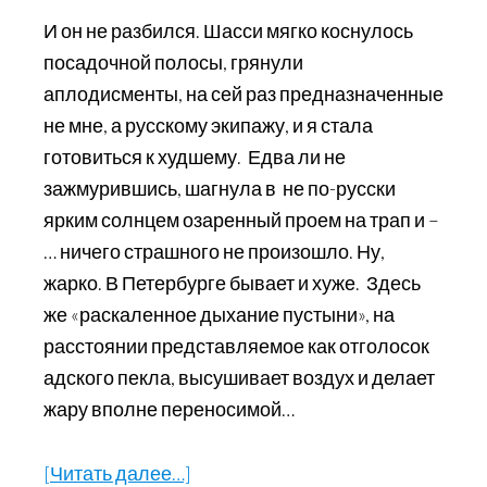
И он не разбился. Шасси мягко коснулось
посадочной полосы, грянули
аплодисменты, на сей раз предназначенные
не мне, а русскому экипажу, и я стала
готовиться к худшему. Едва ли не
зажмурившись, шагнула в не по-русски
ярким солнцем озаренный проем на трап и –
… ничего страшного не произошло. Ну,
жарко. В Петербурге бывает и хуже. Здесь
же «раскаленное дыхание пустыни», на
расстоянии представляемое как отголосок
адского пекла, высушивает воздух и делает
жару вполне переносимой…
[Читать далее…]
about