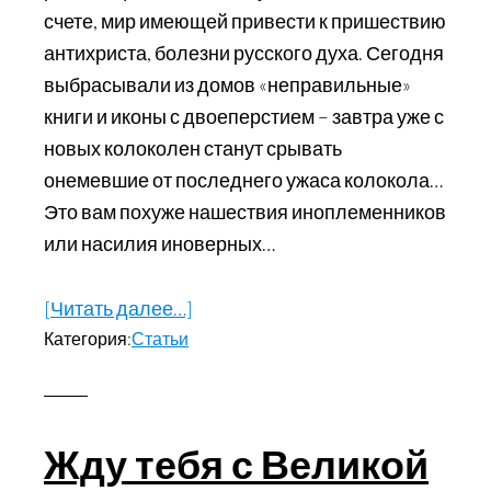
счете, мир имеющей привести к пришествию
антихриста, болезни русского духа. Сегодня
выбрасывали из домов «неправильные»
книги и иконы с двоеперстием – завтра уже с
новых колоколен станут срывать
онемевшие от последнего ужаса колокола…
Это вам похуже нашествия иноплеменников
или насилия иноверных…
[Читать далее…]
about
Категория:
Статьи
Раскол
и
личность.
Протопоп
Жду тебя с Великой
Аввакум