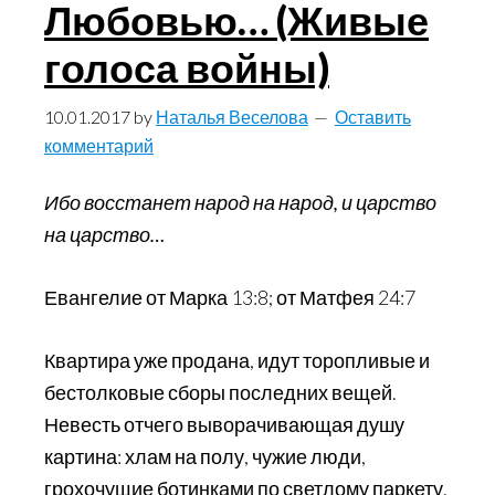
Любовью… (Живые
и
другие…
голоса войны)
10.01.2017
by
Наталья Веселова
Оставить
комментарий
Ибо восстанет народ на народ, и царство
на царство…
Евангелие от Марка 13:8; от Матфея 24:7
Квартира уже продана, идут торопливые и
бестолковые сборы последних вещей.
Невесть отчего выворачивающая душу
картина: хлам на полу, чужие люди,
грохочущие ботинками по светлому паркету,