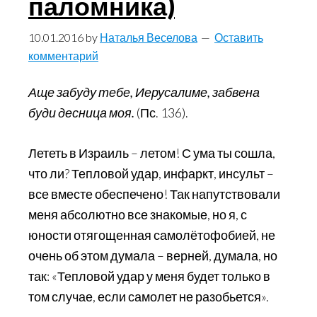
паломника)
10.01.2016
by
Наталья Веселова
Оставить
комментарий
Аще забуду тебе, Иерусалиме, забвена
буди десница моя.
(Пс. 136).
Лететь в Израиль – летом! С ума ты сошла,
что ли? Тепловой удар, инфаркт, инсульт –
все вместе обеспечено! Так напутствовали
меня абсолютно все знакомые, но я, с
юности отягощенная самолётофобией, не
очень об этом думала – верней, думала, но
так: «Тепловой удар у меня будет только в
том случае, если самолет не разобьется».