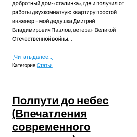
добротный дом-«сталинка», где и получил от
работы двухкомнатную квартиру простой
инженер – мой дедушка Дмитрий
Владимирович Павлов, ветеран Великой
Отечественной войны…
[Читать далее…]
about
Категория:
Статьи
Жду
тебя
с
Великой
Полпути до небес
Любовью…
(Впечатления
(Живые
голоса
современного
войны)