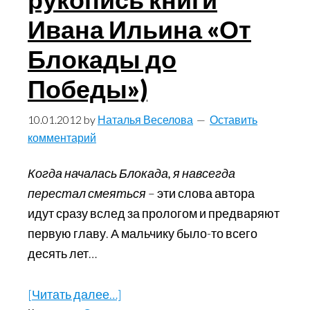
на
Ивана Ильина «От
конгрессе
Блокады до
физиков)
Победы»)
10.01.2012
by
Наталья Веселова
Оставить
комментарий
Когда началась Блокада, я навсегда
перестал смеяться
– эти слова автора
идут сразу вслед за прологом и предваряют
первую главу. А мальчику было-то всего
десять лет…
[Читать далее…]
about