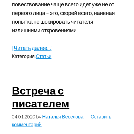
повествование чаще всего идет уже не от
первого лица – это, скорей всего, наивная
попытка не шокировать читателя
излишними откровениями.
[Читать далее…]
about
Категория:
Статьи
Искусство
на
грани
и
Встреча с
за
писателем
ней
04.01.2020
by
Наталья Веселова
Оставить
комментарий