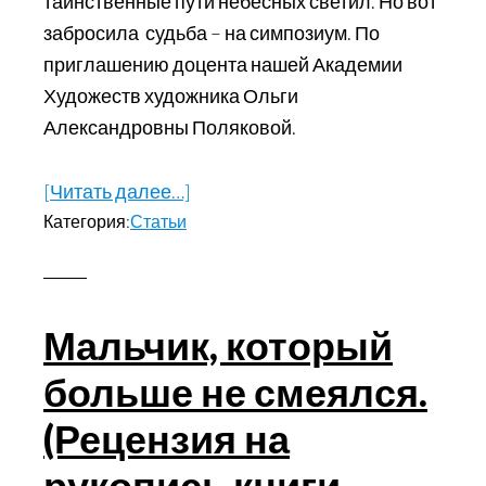
таинственные пути небесных светил. Но вот
забросила судьба – на симпозиум. По
приглашению доцента нашей Академии
Художеств художника Ольги
Александровны Поляковой.
[Читать далее…]
about
Категория:
Статьи
Свет
искусства
проникает
всюду
Мальчик, который
(Впечатления
больше не смеялся.
писателя
от
(Рецензия на
речей
рукопись книги
художников