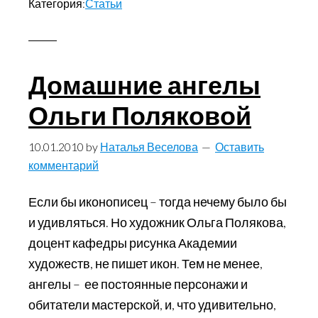
Категория:
Статьи
Мальчик,
который
больше
не
Домашние ангелы
смеялся.
Ольги Поляковой
(Рецензия
на
10.01.2010
by
Наталья Веселова
Оставить
рукопись
комментарий
книги
Ивана
Если бы иконописец – тогда нечему было бы
Ильина
и удивляться. Но художник Ольга Полякова,
«От
доцент кафедры рисунка Академии
Блокады
художеств, не пишет икон. Тем не менее,
до
ангелы – ее постоянные персонажи и
Победы»)
обитатели мастерской, и, что удивительно,