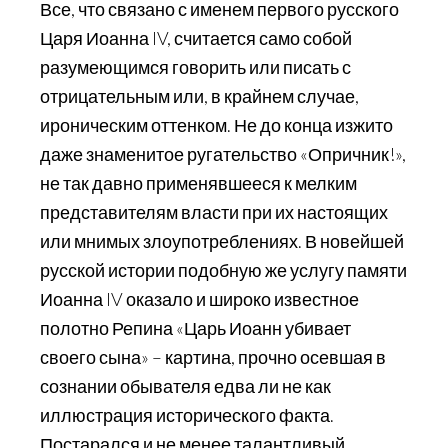
Все, что связано с именем первого русского
Царя Иоанна IV, считается само собой
разумеющимся говорить или писать с
отрицательным или, в крайнем случае,
ироническим оттенком. Не до конца изжито
даже знаменитое ругательство «Опричник!»,
не так давно применявшееся к мелким
представителям власти при их настоящих
или мнимых злоупотреблениях. В новейшей
русской истории подобную же услугу памяти
Иоанна IV оказало и широко известное
полотно Репина «Царь Иоанн убивает
своего сына» – картина, прочно осевшая в
сознании обывателя едва ли не как
иллюстрация исторического факта.
Постарался и не менее талантливый