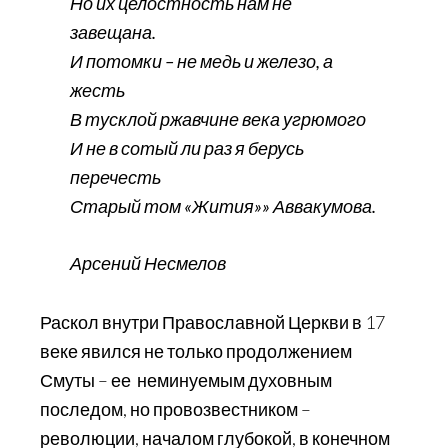
Но их целостность нам не
завещана.
И потомки – не медь и железо, а
жесть
В тусклой ржавчине века угрюмого
И не в сотый ли раз я берусь
перечесть
Старый том «Жития»» Аввакумова.
Арсений Несмелов
Раскол внутри Православной Церкви в 17
веке явился не только продолжением
Смуты – ее неминуемым духовным
последом, но провозвестником –
революции, началом глубокой, в конечном