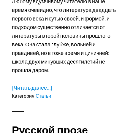
Любому вдумчивому читателю в наше
время очевидно, что литература двадцать
первого века и сутью своей, и формой, и
подходом существенно отличается от
литературы второй половины прошлого
века. Она стала глубже, вольней и
правдивей, но в тоже время и циничней:
школа двух минувших десятилетий не
прошла даром.
[Читать далее…]
about
Категория:
Статьи
У
костра
последнего
идеалиста
Русской прозе
(О