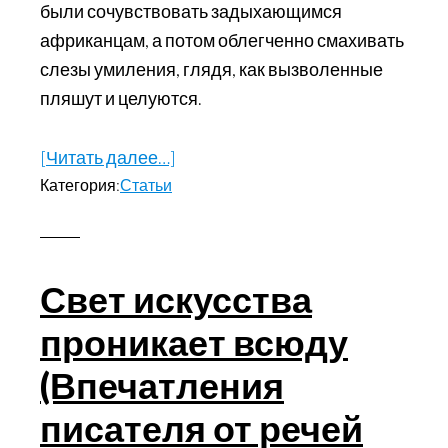
были сочувствовать задыхающимся
африканцам, а потом облегченно смахивать
слезы умиления, глядя, как вызволенные
пляшут и целуются.
[Читать далее…]
about
Категория:
Статьи
Игорь
Сафронов
–
художник
Свет искусства
сострадания
проникает всюду
(Впечатления
писателя от речей