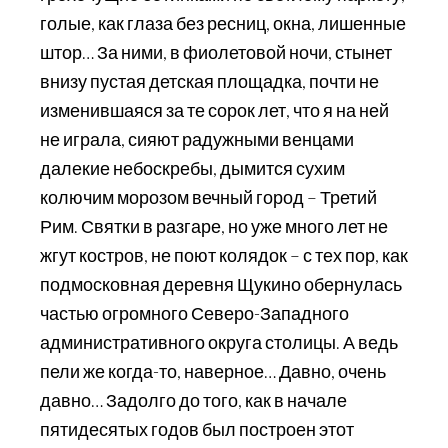
голые, как глаза без ресниц, окна, лишенные
штор… За ними, в фиолетовой ночи, стынет
внизу пустая детская площадка, почти не
изменившаяся за те сорок лет, что я на ней
не играла, сияют радужными венцами
далекие небоскребы, дымится сухим
колючим морозом вечный город – Третий
Рим. Святки в разгаре, но уже много лет не
жгут костров, не поют колядок – с тех пор, как
подмосковная деревня Щукино обернулась
частью огромного Северо-Западного
административного округа столицы. А ведь
пели же когда-то, наверное… Давно, очень
давно… Задолго до того, как в начале
пятидесятых годов был построен этот