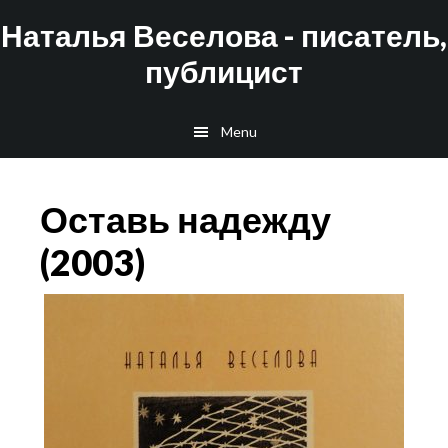
Skip
Skip
Наталья Веселова - писатель,
to
to
публицист
main
footer
content
Menu
Оставь надежду
(2003)